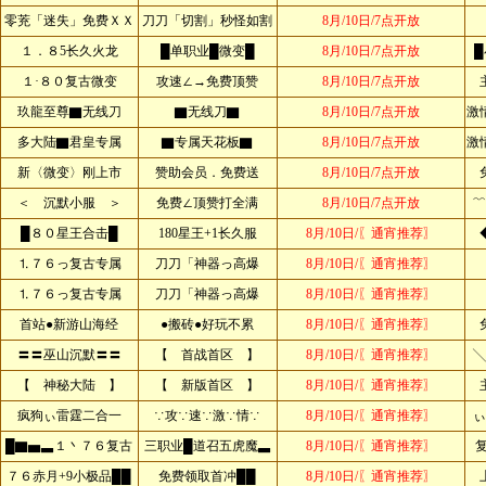
零茺「迷失」免费ＸＸ
刀刀「切割」秒怪如割
8月/10日/7点开放
１．８5长久火龙
█单职业█微变█
8月/10日/7点开放
１·８０复古微变
攻速∠→免费顶赞
8月/10日/7点开放
玖龍至尊▇无线刀
▇无线刀▇
8月/10日/7点开放
激
多大陆▇君皇专属
▇专属天花板▇
8月/10日/7点开放
激
新〈微变〉刚上市
赞助会员．免费送
8月/10日/7点开放
＜ 沉默小服 ＞
免费∠顶赞打全满
8月/10日/7点开放
﹌
█８０星王合击█
180星王+1长久服
8月/10日/〖通宵推荐〗
⒈７６っ复古专属
刀刀「神器っ高爆
8月/10日/〖通宵推荐〗
⒈７６っ复古专属
刀刀「神器っ高爆
8月/10日/〖通宵推荐〗
首站●新游山海经
●搬砖●好玩不累
8月/10日/〖通宵推荐〗
〓〓巫山沉默〓〓
【 首战首区 】
8月/10日/〖通宵推荐〗
╲
【 神秘大陆 】
【 新版首区 】
8月/10日/〖通宵推荐〗
疯狗ぃ雷霆二合一
∵攻∵速∵激∵情∵
8月/10日/〖通宵推荐〗
ぃ
█▇▅▃１丶７６复古
三职业█道召五虎魔▃
8月/10日/〖通宵推荐〗
复
７６赤月+9小极品██
免费领取首冲██
8月/10日/〖通宵推荐〗