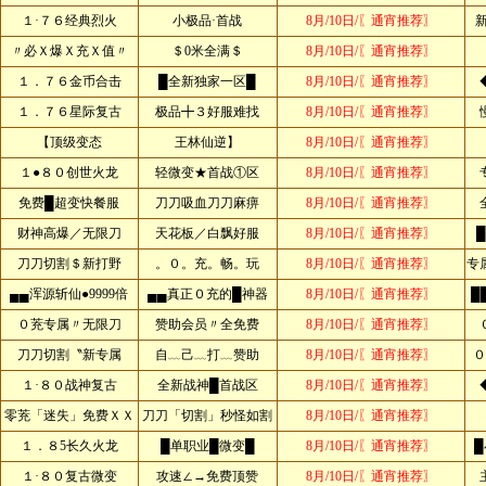
１·７６经典烈火
小极品·首战
8月/10日/〖通宵推荐〗
新
〃必Ｘ爆Ｘ充Ｘ值〃
＄0米全满＄
8月/10日/〖通宵推荐〗
１．７６金币合击
█全新独家一区█
8月/10日/〖通宵推荐〗
１．７６星际复古
极品╋３好服难找
8月/10日/〖通宵推荐〗
【顶级变态
王林仙逆】
8月/10日/〖通宵推荐〗
１●８０创世火龙
轻微变★首战①区
8月/10日/〖通宵推荐〗
免费█超变快餐服
刀刀吸血刀刀麻痹
8月/10日/〖通宵推荐〗
财神高爆／无限刀
天花板／白飘好服
8月/10日/〖通宵推荐〗
刀刀切割＄新打野
。０。充。畅。玩
8月/10日/〖通宵推荐〗
专
▄▄浑源斩仙●9999倍
▄▄真正０充的█神器
8月/10日/〖通宵推荐〗
█
０茺专属〃无限刀
赞助会员〃全免费
8月/10日/〖通宵推荐〗
刀刀切割〝新专属
自﹏己﹏打﹏赞助
8月/10日/〖通宵推荐〗
０
１·８０战神复古
全新战神█首战区
8月/10日/〖通宵推荐〗
零茺「迷失」免费ＸＸ
刀刀「切割」秒怪如割
8月/10日/〖通宵推荐〗
１．８5长久火龙
█单职业█微变█
8月/10日/〖通宵推荐〗
１·８０复古微变
攻速∠→免费顶赞
8月/10日/〖通宵推荐〗