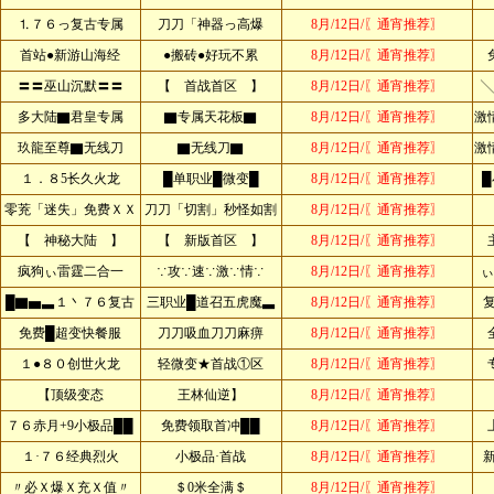
⒈７６っ复古专属
刀刀「神器っ高爆
8月/12日/〖通宵推荐〗
首站●新游山海经
●搬砖●好玩不累
8月/12日/〖通宵推荐〗
〓〓巫山沉默〓〓
【 首战首区 】
8月/12日/〖通宵推荐〗
╲
多大陆▇君皇专属
▇专属天花板▇
8月/12日/〖通宵推荐〗
激
玖龍至尊▇无线刀
▇无线刀▇
8月/12日/〖通宵推荐〗
激
１．８5长久火龙
█单职业█微变█
8月/12日/〖通宵推荐〗
零茺「迷失」免费ＸＸ
刀刀「切割」秒怪如割
8月/12日/〖通宵推荐〗
【 神秘大陆 】
【 新版首区 】
8月/12日/〖通宵推荐〗
疯狗ぃ雷霆二合一
∵攻∵速∵激∵情∵
8月/12日/〖通宵推荐〗
ぃ
█▇▅▃１丶７６复古
三职业█道召五虎魔▃
8月/12日/〖通宵推荐〗
复
免费█超变快餐服
刀刀吸血刀刀麻痹
8月/12日/〖通宵推荐〗
１●８０创世火龙
轻微变★首战①区
8月/12日/〖通宵推荐〗
【顶级变态
王林仙逆】
8月/12日/〖通宵推荐〗
７６赤月+9小极品██
免费领取首冲██
8月/12日/〖通宵推荐〗
１·７６经典烈火
小极品·首战
8月/12日/〖通宵推荐〗
新
〃必Ｘ爆Ｘ充Ｘ值〃
＄0米全满＄
8月/12日/〖通宵推荐〗