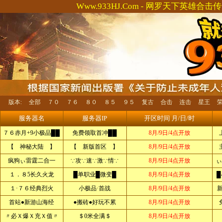
Www.933HJ.Com - 网罗天下英雄
版本:
全部
７０
７６
８０
８５
９５
复古
合击
连击
星王
更多>>
服务器名
服务器IP
开区时间 月/日/时
７６赤月+9小极品██
免费领取首冲██
8月/9日/4点开放
【 神秘大陆 】
【 新版首区 】
8月/9日/4点开放
疯狗ぃ雷霆二合一
∵攻∵速∵激∵情∵
8月/9日/4点开放
ぃ
１．８5长久火龙
█单职业█微变█
8月/9日/4点开放
１·７６经典烈火
小极品·首战
8月/9日/4点开放
新
首站●新游山海经
●搬砖●好玩不累
8月/9日/4点开放
〃必Ｘ爆Ｘ充Ｘ值〃
＄0米全满＄
8月/9日/4点开放