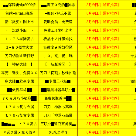
▄▄浑源斩仙●9999倍
▄▄真正０充的█神器
8月/9日/〖通宵推荐〗
█
首站●新游山海经
●搬砖●好玩不累
8月/9日/〖通宵推荐〗
新〈微变〉刚上市
赞助会员．免费送
8月/9日/〖通宵推荐〗
＜ 沉默小服 ＞
免费∠顶赞打全满
8月/9日/〖通宵推荐〗
﹌
１．７６星际复古
极品╋３好服难找
8月/9日/〖通宵推荐〗
１●８０创世火龙
轻微变★首战①区
8月/9日/〖通宵推荐〗
刀刀切割＄新打野
。０。充。畅。玩
8月/9日/〖通宵推荐〗
专
【 神秘大陆 】
【 新版首区 】
8月/9日/〖通宵推荐〗
零茺「迷失」免费ＸＸ
刀刀「切割」秒怪如割
8月/9日/〖通宵推荐〗
多大陆▇君皇专属
▇专属天花板▇
8月/9日/〖通宵推荐〗
激
██傲视群雄██
██暗黑神器单职业█
8月/9日/〖通宵推荐〗
７６赤月+9小极品██
免费领取首冲██
8月/9日/〖通宵推荐〗
⒈７６っ复古专属
刀刀「神器っ高爆
8月/9日/〖通宵推荐〗
⒈７６っ复古专属
刀刀「神器っ高爆
8月/9日/〖通宵推荐〗
█▇▅▃１丶７６复古
三职业█道召五虎魔▃
8月/9日/〖通宵推荐〗
复
〃必Ｘ爆Ｘ充Ｘ值〃
＄0米全满＄
8月/9日/〖通宵推荐〗