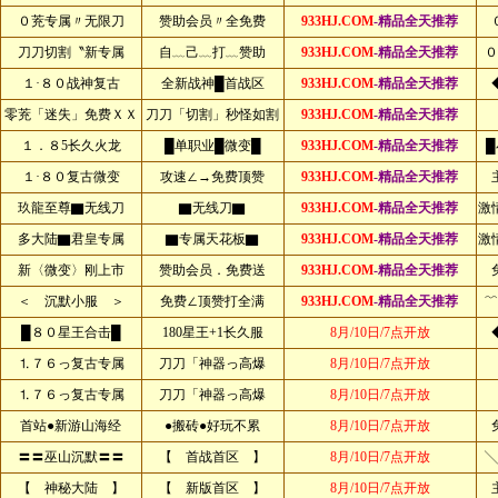
０茺专属〃无限刀
赞助会员〃全免费
933HJ.COM
-精品全天推荐
刀刀切割〝新专属
自﹏己﹏打﹏赞助
933HJ.COM
-精品全天推荐
０
１·８０战神复古
全新战神█首战区
933HJ.COM
-精品全天推荐
零茺「迷失」免费ＸＸ
刀刀「切割」秒怪如割
933HJ.COM
-精品全天推荐
１．８5长久火龙
█单职业█微变█
933HJ.COM
-精品全天推荐
１·８０复古微变
攻速∠→免费顶赞
933HJ.COM
-精品全天推荐
玖龍至尊▇无线刀
▇无线刀▇
933HJ.COM
-精品全天推荐
激
多大陆▇君皇专属
▇专属天花板▇
933HJ.COM
-精品全天推荐
激
新〈微变〉刚上市
赞助会员．免费送
933HJ.COM
-精品全天推荐
＜ 沉默小服 ＞
免费∠顶赞打全满
933HJ.COM
-精品全天推荐
﹌
█８０星王合击█
180星王+1长久服
8月/10日/7点开放
⒈７６っ复古专属
刀刀「神器っ高爆
8月/10日/7点开放
⒈７６っ复古专属
刀刀「神器っ高爆
8月/10日/7点开放
首站●新游山海经
●搬砖●好玩不累
8月/10日/7点开放
〓〓巫山沉默〓〓
【 首战首区 】
8月/10日/7点开放
╲
【 神秘大陆 】
【 新版首区 】
8月/10日/7点开放