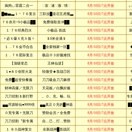
疯狗ぃ雷霆二合一
∵攻∵速∵激∵情∵
8月/10日/7点开放
ぃ
█▇▅▃１丶７６复古
三职业█道召五虎魔▃
8月/10日/7点开放
复
７６赤月+9小极品██
免费领取首冲██
8月/10日/7点开放
１·７６经典烈火
小极品·首战
8月/10日/7点开放
新
〃必Ｘ爆Ｘ充Ｘ值〃
＄0米全满＄
8月/10日/7点开放
１．７６金币合击
█全新独家一区█
8月/10日/7点开放
１．７６星际复古
极品╋３好服难找
8月/10日/7点开放
【顶级变态
王林仙逆】
8月/10日/7点开放
１●８０创世火龙
轻微变★首战①区
8月/10日/7点开放
免费█超变快餐服
刀刀吸血刀刀麻痹
8月/10日/7点开放
财神高爆／无限刀
天花板／白飘好服
8月/10日/7点开放
刀刀切割＄新打野
。０。充。畅。玩
8月/10日/7点开放
专
▄▄浑源斩仙●9999倍
▄▄真正０充的█神器
8月/10日/7点开放
█
０茺专属〃无限刀
赞助会员〃全免费
8月/10日/7点开放
刀刀切割〝新专属
自﹏己﹏打﹏赞助
8月/10日/7点开放
０
１·８０战神复古
全新战神█首战区
8月/10日/7点开放