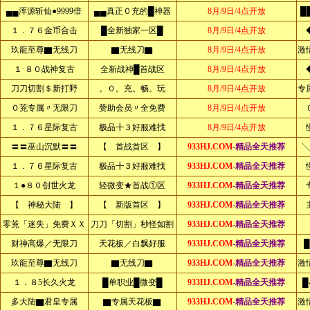
▄▄浑源斩仙●9999倍
▄▄真正０充的█神器
8月/9日/4点开放
█
１．７６金币合击
█全新独家一区█
8月/9日/4点开放
玖龍至尊▇无线刀
▇无线刀▇
8月/9日/4点开放
激
１·８０战神复古
全新战神█首战区
8月/9日/4点开放
刀刀切割＄新打野
。０。充。畅。玩
8月/9日/4点开放
专
０茺专属〃无限刀
赞助会员〃全免费
8月/9日/4点开放
１．７６星际复古
极品╋３好服难找
8月/9日/4点开放
〓〓巫山沉默〓〓
【 首战首区 】
933HJ.COM
-精品全天推荐
╲
１．７６星际复古
极品╋３好服难找
933HJ.COM
-精品全天推荐
１●８０创世火龙
轻微变★首战①区
933HJ.COM
-精品全天推荐
【 神秘大陆 】
【 新版首区 】
933HJ.COM
-精品全天推荐
零茺「迷失」免费ＸＸ
刀刀「切割」秒怪如割
933HJ.COM
-精品全天推荐
财神高爆／无限刀
天花板／白飘好服
933HJ.COM
-精品全天推荐
玖龍至尊▇无线刀
▇无线刀▇
933HJ.COM
-精品全天推荐
激
１．８5长久火龙
█单职业█微变█
933HJ.COM
-精品全天推荐
多大陆▇君皇专属
▇专属天花板▇
933HJ.COM
-精品全天推荐
激