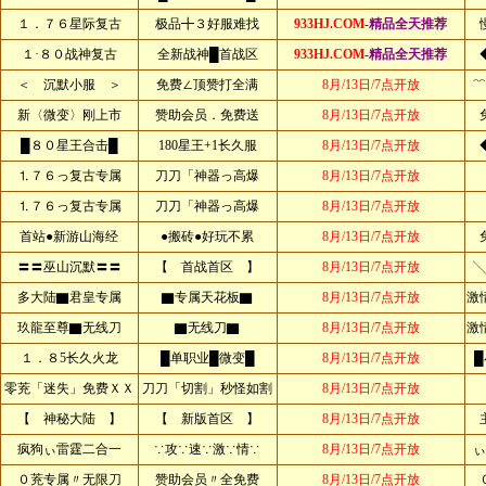
１．７６星际复古
极品╋３好服难找
933HJ.COM
-精品全天推荐
１·８０战神复古
全新战神█首战区
933HJ.COM
-精品全天推荐
＜ 沉默小服 ＞
免费∠顶赞打全满
8月/13日/7点开放
﹌
新〈微变〉刚上市
赞助会员．免费送
8月/13日/7点开放
█８０星王合击█
180星王+1长久服
8月/13日/7点开放
⒈７６っ复古专属
刀刀「神器っ高爆
8月/13日/7点开放
⒈７６っ复古专属
刀刀「神器っ高爆
8月/13日/7点开放
首站●新游山海经
●搬砖●好玩不累
8月/13日/7点开放
〓〓巫山沉默〓〓
【 首战首区 】
8月/13日/7点开放
╲
多大陆▇君皇专属
▇专属天花板▇
8月/13日/7点开放
激
玖龍至尊▇无线刀
▇无线刀▇
8月/13日/7点开放
激
１．８5长久火龙
█单职业█微变█
8月/13日/7点开放
零茺「迷失」免费ＸＸ
刀刀「切割」秒怪如割
8月/13日/7点开放
【 神秘大陆 】
【 新版首区 】
8月/13日/7点开放
疯狗ぃ雷霆二合一
∵攻∵速∵激∵情∵
8月/13日/7点开放
ぃ
０茺专属〃无限刀
赞助会员〃全免费
8月/13日/7点开放