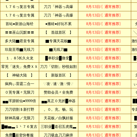
⒈７６っ复古专属
刀刀「神器っ高爆
8月/13日/〖通宵推荐〗
⒈７６っ复古专属
刀刀「神器っ高爆
8月/13日/〖通宵推荐〗
首站●新游山海经
●搬砖●好玩不累
8月/13日/〖通宵推荐〗
〓〓巫山沉默〓〓
【 首战首区 】
8月/13日/〖通宵推荐〗
╲
多大陆▇君皇专属
▇专属天花板▇
8月/13日/〖通宵推荐〗
激
玖龍至尊▇无线刀
▇无线刀▇
8月/13日/〖通宵推荐〗
激
１．８5长久火龙
█单职业█微变█
8月/13日/〖通宵推荐〗
零茺「迷失」免费ＸＸ
刀刀「切割」秒怪如割
8月/13日/〖通宵推荐〗
【 神秘大陆 】
【 新版首区 】
8月/13日/〖通宵推荐〗
疯狗ぃ雷霆二合一
∵攻∵速∵激∵情∵
8月/13日/〖通宵推荐〗
ぃ
０茺专属〃无限刀
赞助会员〃全免费
8月/13日/〖通宵推荐〗
▄▄浑源斩仙●9999倍
▄▄真正０充的█神器
8月/13日/〖通宵推荐〗
█
刀刀切割＄新打野
。０。充。畅。玩
8月/13日/〖通宵推荐〗
专
财神高爆／无限刀
天花板／白飘好服
8月/13日/〖通宵推荐〗
█▇▅▃１丶７６复古
三职业█道召五虎魔▃
8月/13日/〖通宵推荐〗
复
免费█超变快餐服
刀刀吸血刀刀麻痹
8月/13日/〖通宵推荐〗