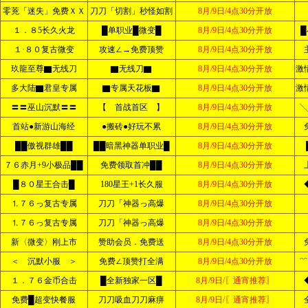
零茺「迷失」免费ＸＸ
刀刀「切割」秒怪如割
8月/9日/4点30分开放
１．８5长久火龙
█单职业█微变█
8月/9日/4点30分开放
１·８０复古微变
攻速∠→免费顶赞
8月/9日/4点30分开放
玖龍至尊▇无线刀
▇无线刀▇
8月/9日/4点30分开放
激
多大陆▇君皇专属
▇专属天花板▇
8月/9日/4点30分开放
激
〓〓巫山沉默〓〓
【 首战首区 】
8月/9日/4点30分开放
╲
首站●新游山海经
●搬砖●好玩不累
8月/9日/4点30分开放
██傲视群雄██
██暗黑神器单职业█
8月/9日/4点30分开放
７６赤月+9小极品██
免费领取首冲██
8月/9日/4点30分开放
█８０星王合击█
180星王+1长久服
8月/9日/4点30分开放
⒈７６っ复古专属
刀刀「神器っ高爆
8月/9日/4点30分开放
⒈７６っ复古专属
刀刀「神器っ高爆
8月/9日/4点30分开放
新〈微变〉刚上市
赞助会员．免费送
8月/9日/4点30分开放
＜ 沉默小服 ＞
免费∠顶赞打全满
8月/9日/4点30分开放
﹌
１．７６金币合击
█全新独家一区█
8月/9日/〖通宵推荐〗
免费█超变快餐服
刀刀吸血刀刀麻痹
8月/9日/〖通宵推荐〗