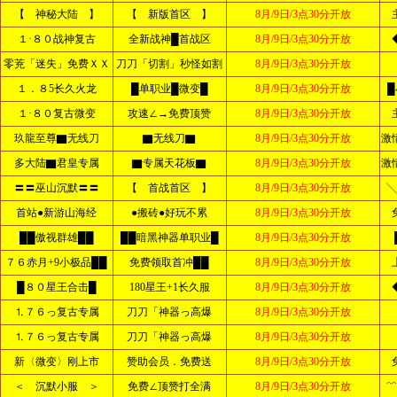
【 神秘大陆 】
【 新版首区 】
8月/9日/3点30分开放
１·８０战神复古
全新战神█首战区
8月/9日/3点30分开放
零茺「迷失」免费ＸＸ
刀刀「切割」秒怪如割
8月/9日/3点30分开放
１．８5长久火龙
█单职业█微变█
8月/9日/3点30分开放
１·８０复古微变
攻速∠→免费顶赞
8月/9日/3点30分开放
玖龍至尊▇无线刀
▇无线刀▇
8月/9日/3点30分开放
激
多大陆▇君皇专属
▇专属天花板▇
8月/9日/3点30分开放
激
〓〓巫山沉默〓〓
【 首战首区 】
8月/9日/3点30分开放
╲
首站●新游山海经
●搬砖●好玩不累
8月/9日/3点30分开放
██傲视群雄██
██暗黑神器单职业█
8月/9日/3点30分开放
７６赤月+9小极品██
免费领取首冲██
8月/9日/3点30分开放
█８０星王合击█
180星王+1长久服
8月/9日/3点30分开放
⒈７６っ复古专属
刀刀「神器っ高爆
8月/9日/3点30分开放
⒈７６っ复古专属
刀刀「神器っ高爆
8月/9日/3点30分开放
新〈微变〉刚上市
赞助会员．免费送
8月/9日/3点30分开放
＜ 沉默小服 ＞
免费∠顶赞打全满
8月/9日/3点30分开放
﹌