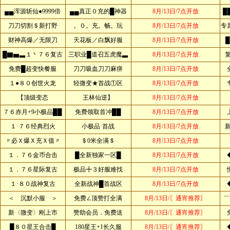
▄▄浑源斩仙●9999倍
▄▄真正０充的█神器
8月/13日/7点开放
█
刀刀切割＄新打野
。０。充。畅。玩
8月/13日/7点开放
专
财神高爆／无限刀
天花板／白飘好服
8月/13日/7点开放
█▇▅▃１丶７６复古
三职业█道召五虎魔▃
8月/13日/7点开放
复
免费█超变快餐服
刀刀吸血刀刀麻痹
8月/13日/7点开放
１●８０创世火龙
轻微变★首战①区
8月/13日/7点开放
【顶级变态
王林仙逆】
8月/13日/7点开放
７６赤月+9小极品██
免费领取首冲██
8月/13日/7点开放
１·７６经典烈火
小极品·首战
8月/13日/7点开放
新
〃必Ｘ爆Ｘ充Ｘ值〃
＄0米全满＄
8月/13日/7点开放
１．７６金币合击
█全新独家一区█
8月/13日/7点开放
１．７６星际复古
极品╋３好服难找
8月/13日/7点开放
１·８０战神复古
全新战神█首战区
8月/13日/7点开放
＜ 沉默小服 ＞
免费∠顶赞打全满
8月/13日/〖通宵推荐〗
﹌
新〈微变〉刚上市
赞助会员．免费送
8月/13日/〖通宵推荐〗
█８０星王合击█
180星王+1长久服
8月/13日/〖通宵推荐〗